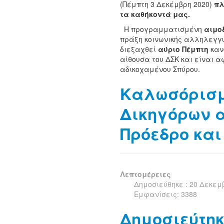
(Πέμπτη 3 Δεκέμβρη 2020)
πλ
τα καθήκοντά μας.
Η προγραμματισμένη
αιμο
πράξη κοινωνικής αλληλεγγύ
διεξαχθεί
αύριο Πέμπτη
κανο
αίθουσα του ΔΣΚ και είναι 
αδικοχαμένου Σπύρου.
Καλωσόρισ
Δικηγόρων α
Πρόεδρο και 
Λεπτομέρειες
Δημοσιεύθηκε : 20 Δεκεμ
Εμφανίσεις: 3388
Δημοσιεύτηκε