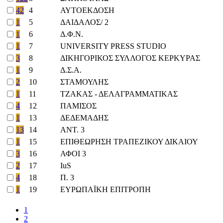
42
4
ΑΥΤΟΕΚΔΟΣΗ
1
5
ΔΑΙΔΑΛΟΣ/ 2
1
6
Δ.Φ.Ν.
1
7
UNIVERSITY PRESS STUDIO
3
8
ΔΙΚΗΓΟΡΙΚΟΣ ΣΥΛΛΟΓΟΣ ΚΕΡΚΥΡΑΣ
1
9
Δ.Σ.Α.
2
10
ΣΤΑΜΟΥΛΗΣ
1
11
ΤΖΑΚΑΣ - ΔΕΛΑΓΡΑΜΜΑΤΙΚΑΣ
4
12
ΠΑΜΙΣΟΣ
1
13
ΔΕΔΕΜΑΔΗΣ
13
14
ΑΝΤ. 3
1
15
ΕΠΙΘΕΩΡΗΣΗ ΤΡΑΠΕΖΙΚΟΥ ΔΙΚΑΙΟΥ
3
16
ΑΦΟΙ 3
2
17
IuS
4
18
Π. 3
1
19
ΕΥΡΩΠΑΪΚΗ ΕΠΙΤΡΟΠΗ
1
2