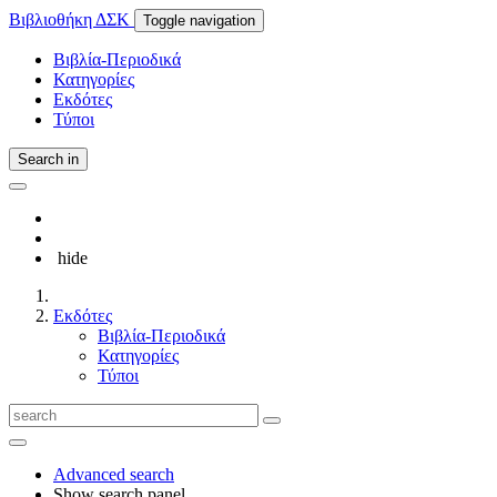
Βιβλιοθήκη ΔΣΚ
Toggle navigation
Βιβλία-Περιοδικά
Κατηγορίες
Εκδότες
Τύποι
Search in
hide
Εκδότες
Βιβλία-Περιοδικά
Κατηγορίες
Τύποι
Advanced search
Show search panel