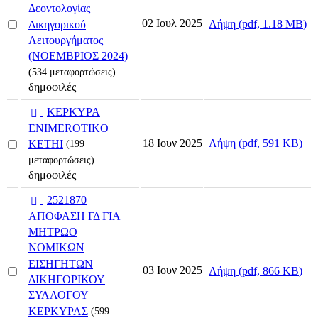
Δεοντολογίας
Select
02 Ιουλ 2025
Λήψη
(
pdf,
1.18 MB
)
Δικηγορικού
an
Λειτουργήματος
item
(ΝΟΕΜΒΡΙΟΣ 2024)
(534 μεταφορτώσεις)
δημοφιλές
p
ΚΕΡΚΥΡΑ
d
ENIMEROTIKO
f
Select
Λήψη
(
pdf,
591 KB
)
18 Ιουν 2025
ΚΕΤΗΙ
(199
an
μεταφορτώσεις)
item
δημοφιλές
p
2521870
d
ΑΠΟΦΑΣΗ ΓΔ ΓΙΑ
f
ΜΗΤΡΩΟ
ΝΟΜΙΚΩΝ
ΕΙΣΗΓΗΤΩΝ
Select
03 Ιουν 2025
Λήψη
(
pdf,
866 KB
)
ΔΙΚΗΓΟΡΙΚΟΥ
an
item
ΣΥΛΛΟΓΟΥ
ΚΕΡΚΥΡΑΣ
(599