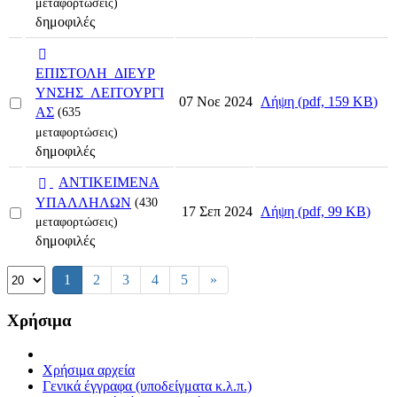
μεταφορτώσεις)
item
δημοφιλές
έ
γ
ΕΠΙΣΤΟΛΗ_ΔΙΕΥΡ
γ
ΥΝΣΗΣ_ΛΕΙΤΟΥΡΓΙ
Select
Λήψη
(
pdf,
159 KB
)
07 Νοε 2024
ρ
ΑΣ
(635
an
α
item
μεταφορτώσεις)
φ
δημοφιλές
ο
p
ΑΝΤΙΚΕΙΜΕΝΑ
d
ΥΠΑΛΛΗΛΩΝ
(430
Select
Λήψη
(
pdf,
99 KB
)
17 Σεπ 2024
f
μεταφορτώσεις)
an
δημοφιλές
item
Select
1
2
3
4
5
»
the
number
Χρήσιμα
of
documents
per
page
Χρήσιμα αρχεία
Γενικά έγγραφα (υποδείγματα κ.λ.π.)