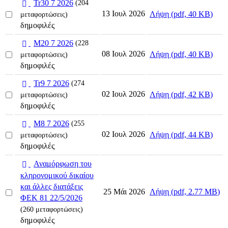
p
Tr30 7 2026
(204
d
Select
13 Ιουλ 2026
Λήψη
(
pdf,
40 KB
)
μεταφορτώσεις)
an
f
δημοφιλές
item
p
M20 7 2026
(228
d
Select
08 Ιουλ 2026
Λήψη
(
pdf,
40 KB
)
μεταφορτώσεις)
an
f
δημοφιλές
item
p
Tr9 7 2026
(274
d
Select
02 Ιουλ 2026
Λήψη
(
pdf,
42 KB
)
μεταφορτώσεις)
an
f
δημοφιλές
item
p
M8 7 2026
(255
d
Select
02 Ιουλ 2026
Λήψη
(
pdf,
44 KB
)
μεταφορτώσεις)
an
f
δημοφιλές
item
p
Αναμόρφωση του
d
κληρονομικού δικαίου
f
και άλλες διατάξεις
Select
Λήψη
(
pdf,
2.77 MB
)
25 Μάι 2026
ΦΕΚ 81 22/5/2026
an
item
(260 μεταφορτώσεις)
δημοφιλές