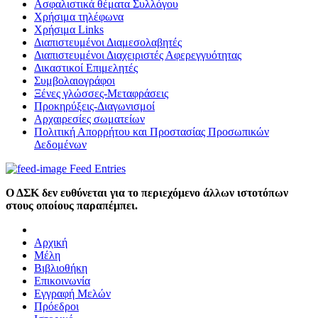
Aσφαλιστικά θέματα Συλλόγου
Χρήσιμα τηλέφωνα
Χρήσιμα Links
Διαπιστευμένοι Διαμεσολαβητές
Διαπιστευμένοι Διαχειριστές Αφερεγγυότητας
Δικαστικοί Επιμελητές
Συμβολαιογράφοι
Ξένες γλώσσες-Μεταφράσεις
Προκηρύξεις-Διαγωνισμοί
Αρχαιρεσίες σωματείων
Πολιτική Απορρήτου και Προστασίας Προσωπικών
Δεδομένων
Feed Entries
Ο ΔΣΚ δεν ευθύνεται για το περιεχόμενο άλλων ιστοτόπων
στους οποίους παραπέμπει.
Αρχική
Μέλη
Βιβλιοθήκη
Επικοινωνία
Εγγραφή Μελών
Πρόεδροι