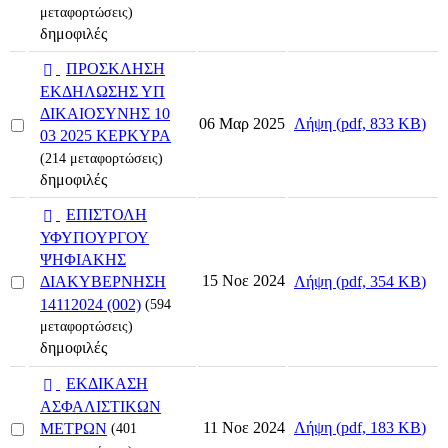
μεταφορτώσεις)
δημοφιλές
p
ΠΡΟΣΚΛΗΣΗ
d
ΕΚΔΗΛΩΣΗΣ ΥΠ
f
ΔΙΚΑΙΟΣΥΝΗΣ 10
Select
Λήψη
(
pdf,
833 KB
)
06 Μαρ 2025
03 2025 ΚΕΡΚΥΡΑ
an
item
(214 μεταφορτώσεις)
δημοφιλές
p
ΕΠΙΣΤΟΛΗ
d
ΥΦΥΠΟΥΡΓΟΥ
f
ΨΗΦΙΑΚΗΣ
Select
15 Νοε 2024
Λήψη
(
pdf,
354 KB
)
ΔΙΑΚΥΒΕΡΝΗΣΗ
an
14112024 (002)
(594
item
μεταφορτώσεις)
δημοφιλές
p
ΕΚΔΙΚΑΣΗ
d
ΑΣΦΑΛΙΣΤΙΚΩΝ
f
Select
Λήψη
(
pdf,
183 KB
)
11 Νοε 2024
ΜΕΤΡΩΝ
(401
an