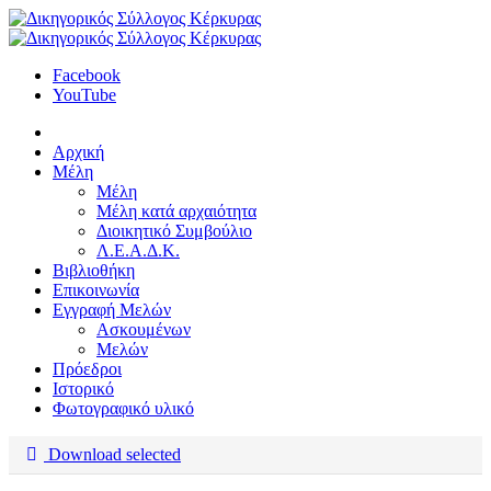
Facebook
YouTube
Αρχική
Μέλη
Μέλη
Μέλη κατά αρχαιότητα
Διοικητικό Συμβούλιο
Λ.Ε.Α.Δ.Κ.
Βιβλιοθήκη
Επικοινωνία
Εγγραφή Μελών
Ασκουμένων
Μελών
Πρόεδροι
Ιστορικό
Φωτογραφικό υλικό
Download selected