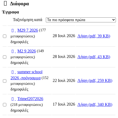
Φάκελος
Διάφορα
Έγγραφα
Ταξινόμηση κατά
p
M29 7 2026
(177
d
Select
28 Ιουλ 2026
Λήψη
(
pdf,
39 KB
)
μεταφορτώσεις)
an
f
δημοφιλές
item
p
M2 9 2026
(149
d
Select
28 Ιουλ 2026
Λήψη
(
pdf,
43 KB
)
μεταφορτώσεις)
an
f
δημοφιλές
item
p
summer school
d
2026 -πρόγραμμα
(152
Select
Λήψη
(
pdf,
259 KB
)
22 Ιουλ 2026
f
μεταφορτώσεις)
an
δημοφιλές
item
p
Trimef2072026
d
Select
17 Ιουλ 2026
Λήψη
(
pdf,
340 KB
)
(218 μεταφορτώσεις)
an
f
δημοφιλές
item