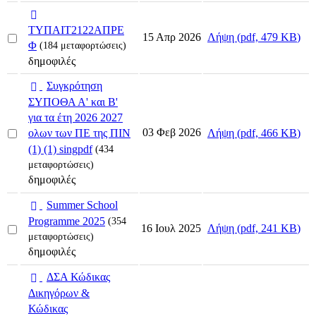
p
d
ΤΥΠΑΙΤ2122ΑΠΡΕ
Select
Λήψη
(
pdf,
479 KB
)
15 Απρ 2026
f
Φ
(184 μεταφορτώσεις)
an
δημοφιλές
item
p
Συγκρότηση
d
ΣΥΠΟΘΑ Α' και Β'
f
για τα έτη 2026 2027
Select
03 Φεβ 2026
Λήψη
(
pdf,
466 KB
)
ολων των ΠΕ της ΠΙΝ
an
(1) (1) singpdf
(434
item
μεταφορτώσεις)
δημοφιλές
p
Summer School
d
Programme 2025
(354
Select
Λήψη
(
pdf,
241 KB
)
16 Ιουλ 2025
f
μεταφορτώσεις)
an
δημοφιλές
item
p
ΔΣΑ Κώδικας
d
Δικηγόρων &
f
Κώδικας