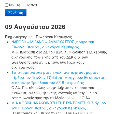
Να με θυμάσαι
Σύνδεση
09 Αυγούστου 2026
Blog Δικηγορικού Συλλόγου Κέρκυρας
ΝΑΠΟΛΗ – ΜΙΛΑΝΟ – ΑΜΜΟΧΩΣΤΟΣ ,άρθρο του
Γιώργου Φαϊτά , Δικηγόρου Κέρκυρας
Μία πρόταση στο ΔΣ του ΔΣΚ. 1. Η άσκηση εξωτερικής
δικηγορικής πολιτικής από τον ΔΣΚ δια των
αδελφοποιήσεων με τους δύο Ιταλικούς
δικηγορικούς...
Τα απομεινάρια μιας εγκληματικής συμμορίας
,άρθρο του Παύλου Τζοβάρα, Δικηγόρου Θεσπρωτίας
και πρώην Προέδρου του ΔΣ Θεσπρωτίας
Ο Αλ. Γιωτόπουλος «συμπλήρωσε» το όριο του
εγκλεισμού του, ήτοι της 25ετούς κάθειρξης και
αποφυλακίστηκε την 21 Μαΐου 2026. !!! Ο Αλ....
ΜΙΑ ΦΟΒΙΚΗ ΑΝΑΚΟΙΝΩΣΗ ΤΗΣ ΣΥΝΤΟΝΙΣΤΙΚΗΣ,άρθρο
του Γιώργου Φαϊτά , Δικηγόρου Κέρκυρας
Η Συντονιστική Επιτροπή της Ολομέλειας των