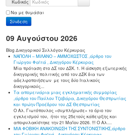
Κωδικός
Να με θυμάσαι
Σύνδεση
09 Αυγούστου 2026
Blog Δικηγορικού Συλλόγου Κέρκυρας
ΝΑΠΟΛΗ – ΜΙΛΑΝΟ – ΑΜΜΟΧΩΣΤΟΣ ,άρθρο του
Γιώργου Φαϊτά , Δικηγόρου Κέρκυρας
Μία πρόταση στο ΔΣ του ΔΣΚ. 1. Η άσκηση εξωτερικής
δικηγορικής πολιτικής από τον ΔΣΚ δια των
αδελφοποιήσεων με τους δύο Ιταλικούς
δικηγορικούς...
Τα απομεινάρια μιας εγκληματικής συμμορίας
,άρθρο του Παύλου Τζοβάρα, Δικηγόρου Θεσπρωτίας
και πρώην Προέδρου του ΔΣ Θεσπρωτίας
Ο Αλ. Γιωτόπουλος «συμπλήρωσε» το όριο του
εγκλεισμού του, ήτοι της 25ετούς κάθειρξης και
αποφυλακίστηκε την 21 Μαΐου 2026. !!! Ο Αλ....
ΜΙΑ ΦΟΒΙΚΗ ΑΝΑΚΟΙΝΩΣΗ ΤΗΣ ΣΥΝΤΟΝΙΣΤΙΚΗΣ,άρθρο
του Γιώργου Φαϊτά , Δικηγόρου Κέρκυρας